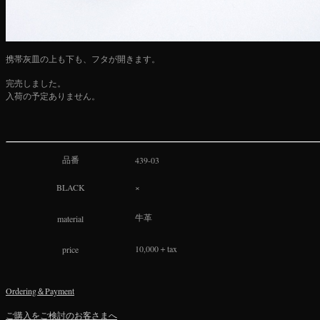
携帯灰皿の上も下も、フタが開きます。
完売しました。
入荷の予定ありません。
品番
439-03
BLACK
×
material
牛革
10,000＋tax
price
Ordering＆Payment
ご購入をご検討のお客さまへ